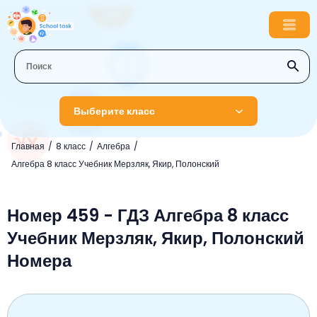
Выберите класс
Главная
8 класс
Алгебра
1 класс
Алгебра 8 класс Учебник Мерзляк, Якир, Полонский
Английский язык
2 класс
Русский язык
Номер 459 - ГДЗ Алгебра 8 класс
Математика
3 класс
Учебник Мерзляк, Якир, Полонский
Литературное чтение
Английский язык
Музыка
4 класс
Номера
Окружающий мир
Информатика
Окружающий мир
Английский язык
5 класс
Математика
Литературное чтение
Русский язык
Русский язык
ОБЖ
6 класс