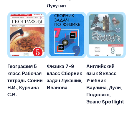
Лукутин
География 5
Физика 7-9
Английский
класс Рабочая
класс Сборник
язык 8 класс
тетрадь Сонин
задач Лукашик,
Учебник
Н.И., Курчина
Иванова
Ваулина, Дули,
С.В.
Подоляко,
Эванс Spotlight