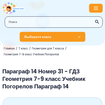
Выберите класс
Главная
7 класс
Геометрия для 7 класса
1 класс
Геометрия 7-9 класс Учебник Погорелов
Английский язык
2 класс
Русский язык
Параграф 14 Номер 31 - ГДЗ
Математика
3 класс
Геометрия 7-9 класс Учебник
Литературное чтение
Английский язык
Музыка
4 класс
Погорелов Параграф 14
Окружающий мир
Информатика
Окружающий мир
Английский язык
5 класс
Математика
Литературное чтение
Русский язык
Русский язык
ОБЖ
6 класс