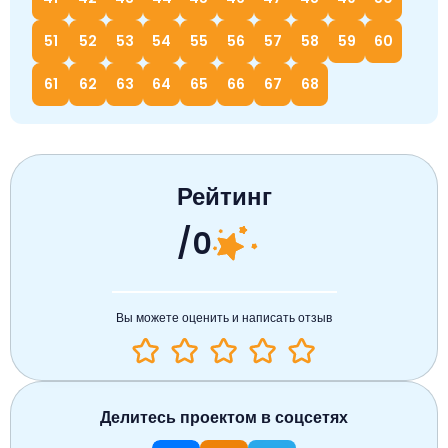
51
52
53
54
55
56
57
58
59
60
61
62
63
64
65
66
67
68
Рейтинг
/0
Вы можете оценить и написать отзыв
Делитесь проектом в соцсетях