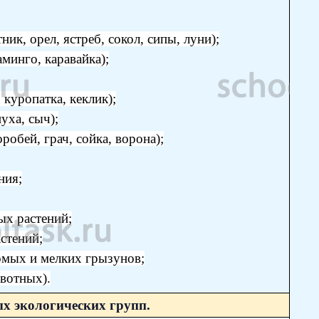
ик, орел, ястреб, сокол, сипы, луни);
аминго, каравайка);
 куропатка, кеклик);
уха, сыч);
обей, грач, сойка, ворона);
ния;
ых растений;
стений;
омых и мелких грызунов;
вотных).
ых экологических групп.