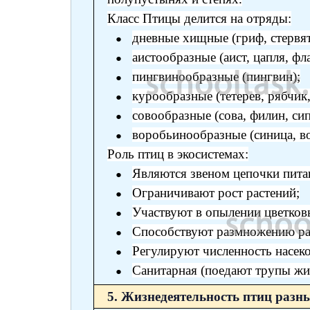
Класс Птицы делится на отряды:
дневные хищные (гриф, стервятн
аистообразные (аист, цапля, фл
пингвинообразные (пингвин);
курообразные (тетерев, рябчик,
совообразные (сова, филин, сип
воробьинообразные (синица, вор
Роль птиц в экосистемах:
Являются звеном цепочки пита
Ограничивают рост растений;
Участвуют в опылении цветков
Способствуют размножению ра
Регулируют численность насек
Санитарная (поедают трупы жи
5. Жизнедеятельность птиц разн