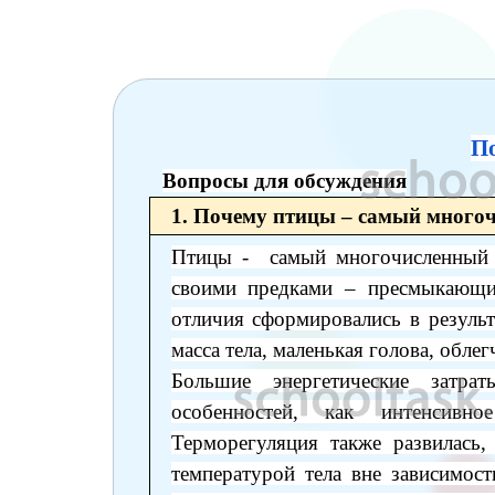
6 класс
7 класс
8 класс
По
9 класс
Вопросы для обсуждения
10 класс
1. Почему птицы – самый много
11 класс
Птицы - самый многочисленный к
своими предками – пресмыкающи
отличия сформировались в результ
масса тела, маленькая голова, обле
Большие энергетические затра
особенностей, как интенсивно
Терморегуляция также развилась
температурой тела вне зависимос