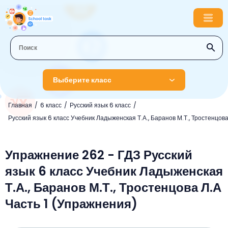
Выберите класс
Главная
6 класс
Русский язык 6 класс
1 класс
Русский язык 6 класс Учебник Ладыженская Т.А., Баранов М.Т., Тростенцова
Английский язык
2 класс
Русский язык
Упражнение 262 - ГДЗ Русский
Математика
3 класс
язык 6 класс Учебник Ладыженская
Литературное чтение
Английский язык
Музыка
4 класс
Т.А., Баранов М.Т., Тростенцова Л.А
Окружающий мир
Информатика
Окружающий мир
Английский язык
5 класс
Часть 1 (Упражнения)
Математика
Литературное чтение
Русский язык
Русский язык
ОБЖ
6 класс