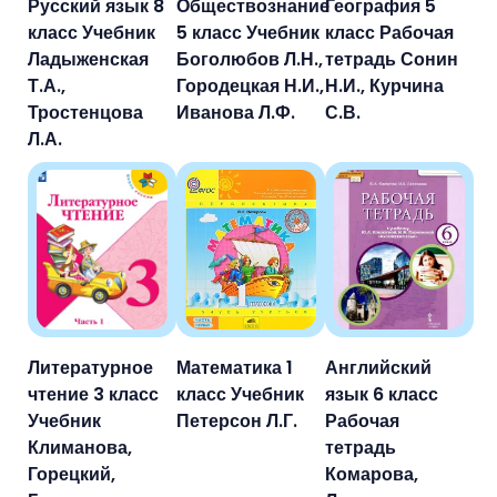
Русский язык 8
Обществознание
География 5
класс Учебник
5 класс Учебник
класс Рабочая
Ладыженская
Боголюбов Л.Н.,
тетрадь Сонин
Т.А.,
Городецкая Н.И.,
Н.И., Курчина
Тростенцова
Иванова Л.Ф.
С.В.
Л.А.
Литературное
Математика 1
Английский
чтение 3 класс
класс Учебник
язык 6 класс
Учебник
Петерсон Л.Г.
Рабочая
Климанова,
тетрадь
Горецкий,
Комарова,