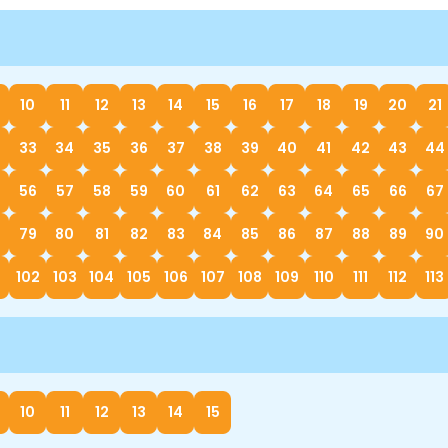
10
11
12
13
14
15
16
17
18
19
20
21
33
34
35
36
37
38
39
40
41
42
43
44
56
57
58
59
60
61
62
63
64
65
66
67
79
80
81
82
83
84
85
86
87
88
89
90
1
102
103
104
105
106
107
108
109
110
111
112
113
10
11
12
13
14
15