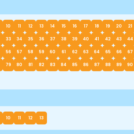
10
11
12
13
14
15
16
17
18
19
20
21
33
34
35
36
37
38
39
40
41
42
43
44
56
57
58
59
60
61
62
63
64
65
66
67
79
80
81
82
83
84
85
86
87
88
89
90
10
11
12
13