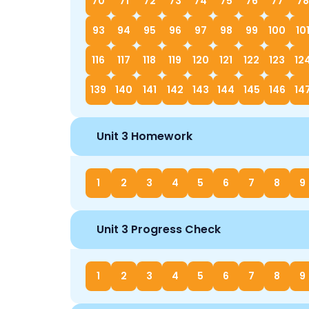
70
71
72
73
74
75
76
77
78
93
94
95
96
97
98
99
100
10
116
117
118
119
120
121
122
123
12
139
140
141
142
143
144
145
146
14
Unit 3 Homework
1
2
3
4
5
6
7
8
9
Unit 3 Progress Check
1
2
3
4
5
6
7
8
9