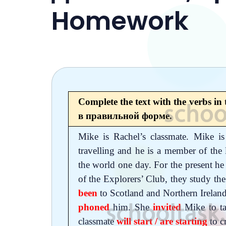
6 класс
Homework
7 класс
8 класс
9 класс
10 класс
Complete the text with the verbs i
11 класс
в правильной форме.
Mike is Rachel’s classmate. Mike i
travelling and he is a member of the
the world one day. For the present he
of the Explorers’ Club, they study the
been
to Scotland and Northern Irelan
phoned
him. She
invited
Mike to t
classmate
will start / are starting
to c