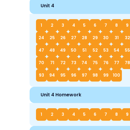
Unit 4
1
2
3
4
5
6
7
8
9
24
25
26
27
28
29
30
31
32
47
48
49
50
51
52
53
54
55
70
71
72
73
74
75
76
77
78
93
94
95
96
97
98
99
100
Unit 4 Homework
1
2
3
4
5
6
7
8
9