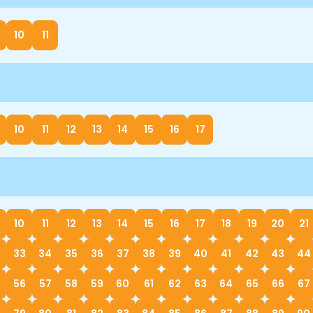
10
11
10
11
12
13
14
15
16
17
10
11
12
13
14
15
16
17
18
19
20
21
33
34
35
36
37
38
39
40
41
42
43
44
56
57
58
59
60
61
62
63
64
65
66
67