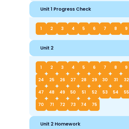
Unit 1 Progress Check
1
2
3
4
5
6
7
8
9
Unit 2
1
2
3
4
5
6
7
8
9
24
25
26
27
28
29
30
31
32
47
48
49
50
51
52
53
54
55
70
71
72
73
74
75
Unit 2 Homework