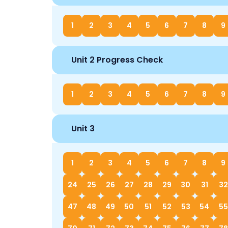
1
2
3
4
5
6
7
8
9
Unit 2 Progress Check
1
2
3
4
5
6
7
8
9
Unit 3
1
2
3
4
5
6
7
8
9
24
25
26
27
28
29
30
31
32
47
48
49
50
51
52
53
54
55