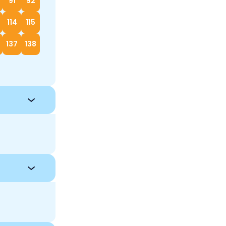
91
92
114
115
137
138