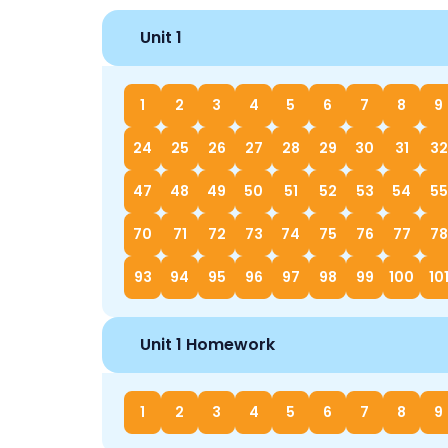
Unit 1
1
2
3
4
5
6
7
8
9
24
25
26
27
28
29
30
31
32
47
48
49
50
51
52
53
54
55
70
71
72
73
74
75
76
77
78
93
94
95
96
97
98
99
100
10
Unit 1 Homework
1
2
3
4
5
6
7
8
9