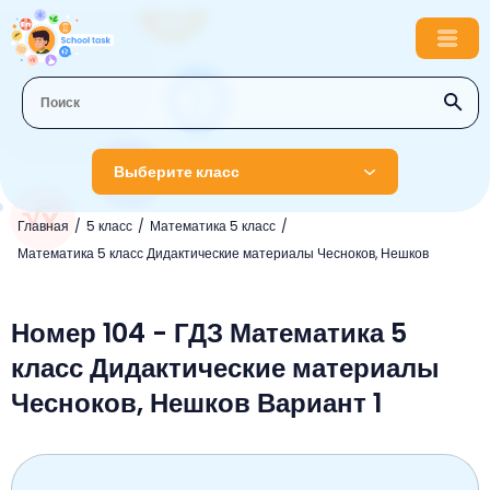
Выберите класс
Главная
5 класс
Математика 5 класс
1 класс
Математика 5 класс Дидактические материалы Чесноков, Нешков
Английский язык
2 класс
Русский язык
Номер 104 - ГДЗ Математика 5
Математика
3 класс
класс Дидактические материалы
Литературное чтение
Английский язык
Музыка
4 класс
Чесноков, Нешков Вариант 1
Окружающий мир
Информатика
Окружающий мир
Английский язык
5 класс
Математика
Литературное чтение
Русский язык
Русский язык
ОБЖ
6 класс