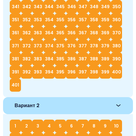
341
342
343
344
345
346
347
348
349
350
351
352
353
354
355
356
357
358
359
360
361
362
363
364
365
366
367
368
369
370
371
372
373
374
375
376
377
378
379
380
381
382
383
384
385
386
387
388
389
390
391
392
393
394
395
396
397
398
399
400
401
Вариант 2
1
2
3
4
5
6
7
8
9
10