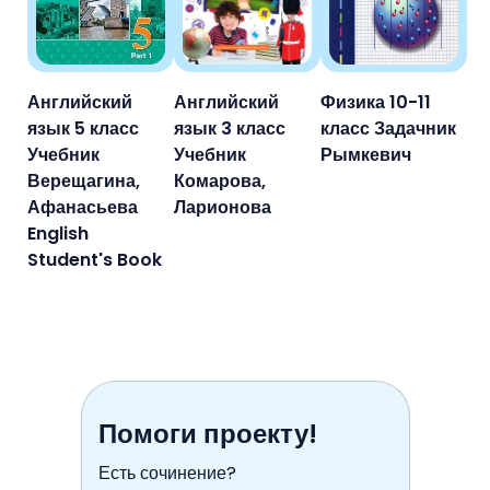
Английский
Английский
Физика 10-11
язык 5 класс
язык 3 класс
класс Задачник
Учебник
Учебник
Рымкевич
Верещагина,
Комарова,
Афанасьева
Ларионова
English
Student's Book
Помоги проекту!
Есть сочинение?