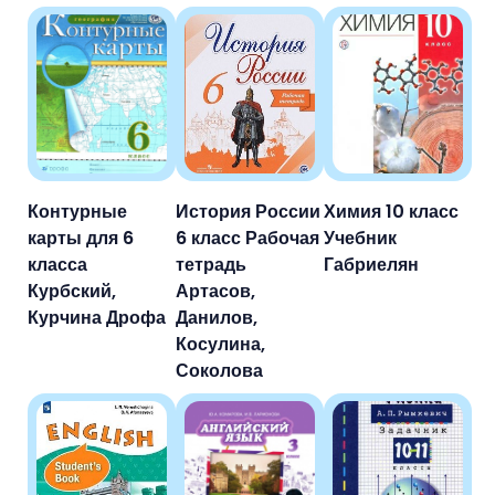
Контурные
История России
Химия 10 класс
карты для 6
6 класс Рабочая
Учебник
класса
тетрадь
Габриелян
Курбский,
Артасов,
Курчина Дрофа
Данилов,
Косулина,
Соколова