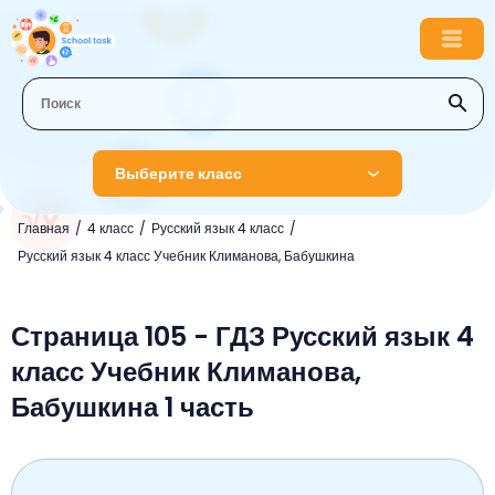
Выберите класс
Главная
4 класс
Русский язык 4 класс
1 класс
Русский язык 4 класс Учебник Климанова, Бабушкина
Английский язык
2 класс
Русский язык
Страница 105 - ГДЗ Русский язык 4
Математика
3 класс
класс Учебник Климанова,
Литературное чтение
Английский язык
Музыка
4 класс
Бабушкина 1 часть
Окружающий мир
Информатика
Окружающий мир
Английский язык
5 класс
Математика
Литературное чтение
Русский язык
Русский язык
ОБЖ
6 класс