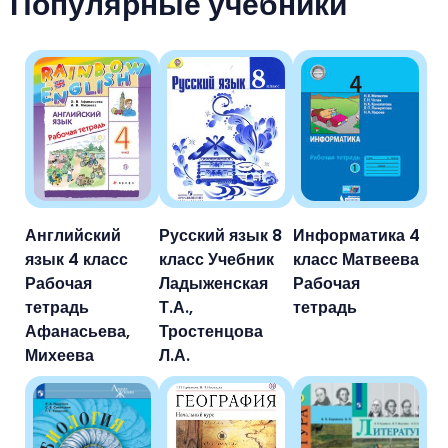
Популярные учебники
Английский
Русский язык 8
Информатика 4
язык 4 класс
класс Учебник
класс Матвеева
Рабочая
Ладыженская
Рабочая
тетрадь
Т.А.,
тетрадь
Афанасьева,
Тростенцова
Михеева
Л.А.