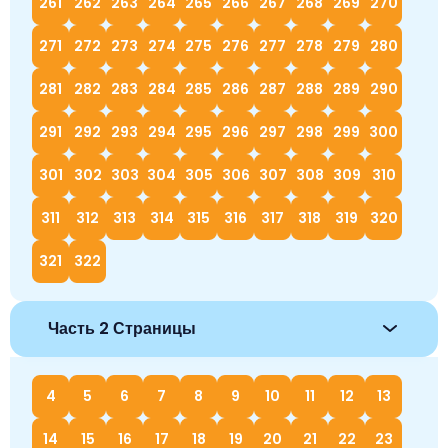
261
262
263
264
265
266
267
268
269
270
271
272
273
274
275
276
277
278
279
280
281
282
283
284
285
286
287
288
289
290
291
292
293
294
295
296
297
298
299
300
301
302
303
304
305
306
307
308
309
310
311
312
313
314
315
316
317
318
319
320
321
322
Часть 2 Страницы
4
5
6
7
8
9
10
11
12
13
14
15
16
17
18
19
20
21
22
23