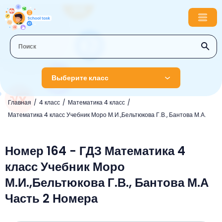
Выберите класс
Главная
4 класс
Математика 4 класс
1 класс
Математика 4 класс Учебник Моро М.И.,Бельтюкова Г.В., Бантова М.А.
Английский язык
2 класс
Русский язык
Номер 164 - ГДЗ Математика 4
Математика
3 класс
класс Учебник Моро
Литературное чтение
Английский язык
Музыка
4 класс
М.И.,Бельтюкова Г.В., Бантова М.А
Окружающий мир
Информатика
Окружающий мир
Английский язык
5 класс
Часть 2 Номера
Математика
Литературное чтение
Русский язык
Русский язык
ОБЖ
6 класс