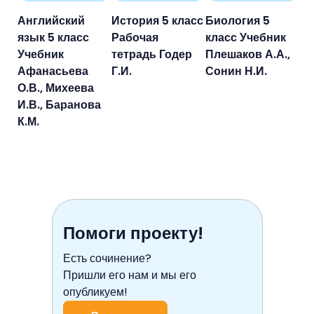
Английский
История 5 класс
Биология 5
язык 5 класс
Рабочая
класс Учебник
Учебник
тетрадь Годер
Плешаков А.А.,
Афанасьева
Г.И.
Сонин Н.И.
О.В., Михеева
И.В., Баранова
К.М.
Помоги проекту!
Есть сочинение?
Пришли его нам и мы его
опубликуем!