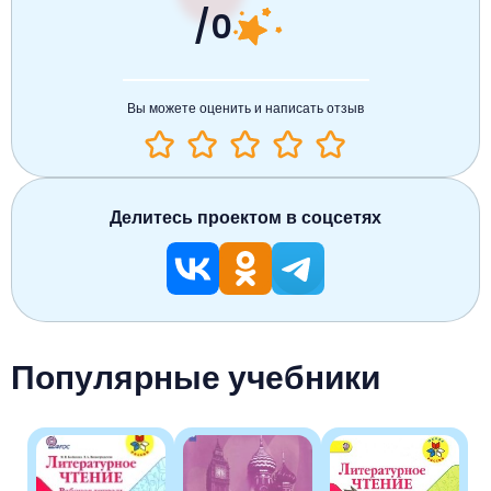
/0
Немецкий язык
География
Биология
История
История
Технология
ОБЖ
Вы можете оценить и написать отзыв
География
Делитесь проектом в соцсетях
Популярные учебники