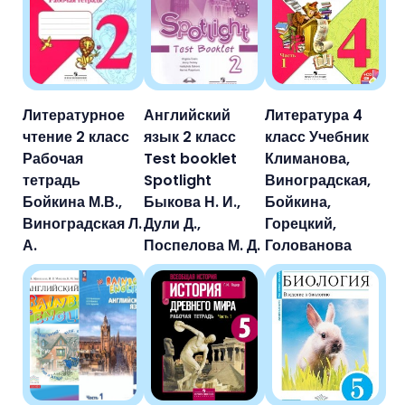
Литературное
Английский
Литература 4
чтение 2 класс
язык 2 класс
класс Учебник
Рабочая
Test booklet
Климанова,
тетрадь
Spotlight
Виноградская,
Бойкина М.В.,
Быкова Н. И.,
Бойкина,
Виноградская Л.
Дули Д.,
Горецкий,
А.
Поспелова М. Д.
Голованова