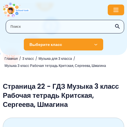
Выберите класс
Главная
3 класс
Музыка для 3 класса
1 класс
Музыка 3 класс Рабочая тетрадь Критская, Сергеева, Шмагина
Английский язык
2 класс
Русский язык
Страница 22 - ГДЗ Музыка 3 класс
Математика
3 класс
Рабочая тетрадь Критская,
Литературное чтение
Английский язык
Музыка
4 класс
Сергеева, Шмагина
Окружающий мир
Информатика
Окружающий мир
Английский язык
5 класс
Математика
Литературное чтение
Русский язык
Русский язык
ОБЖ
6 класс