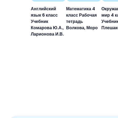
Английский
Математика 4
Окруж
язык 6 класс
класс Рабочая
мир 4 к
Учебник
тетрадь
Учебни
Комарова Ю.А.,
Волкова, Моро
Плешако
Ларионова И.В.