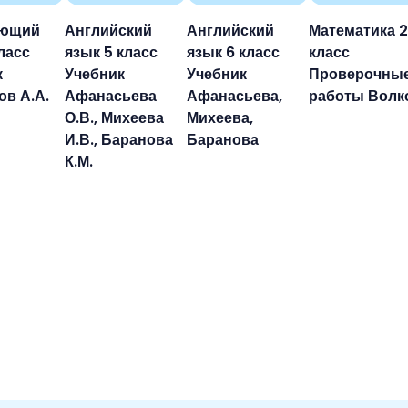
ающий
Английский
Английский
Математика 2
ласс
язык 5 класс
язык 6 класс
класс
к
Учебник
Учебник
Проверочны
в А.А.
Афанасьева
Афанасьева,
работы Волк
О.В., Михеева
Михеева,
И.В., Баранова
Баранова
К.М.