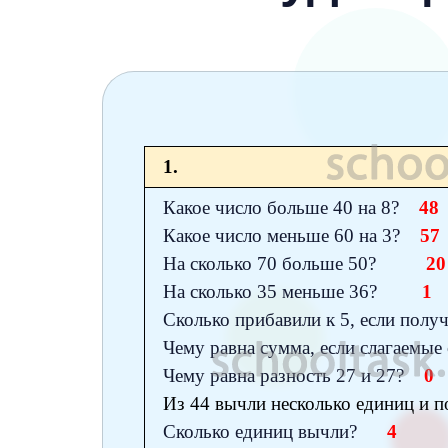
6 класс
7 класс
8 класс
9 класс
1.
10 класс
Какое число больше 40 на 8?
48
11 класс
Какое число меньше 60 на 3?
57
На сколько 70 больше 50?
20
На сколько 35 меньше 36?
1
Сколько прибавили к 5, если по
Чему равна сумма, если слагаемы
Чему равна разность 27 и 27?
0
Из 44 вычли несколько единиц и п
Сколько единиц вычли?
4