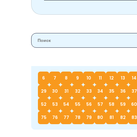
6
7
8
9
10
11
12
13
14
29
30
31
32
33
34
35
36
37
52
53
54
55
56
57
58
59
60
75
76
77
78
79
80
81
82
83