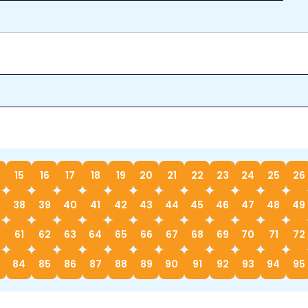
15
16
17
18
19
20
21
22
23
24
25
26
38
39
40
41
42
43
44
45
46
47
48
49
61
62
63
64
65
66
67
68
69
70
71
72
84
85
86
87
88
89
90
91
92
93
94
95