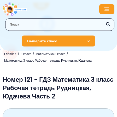
Выберите класс
Главная
3 класс
Математика 3 класс
1 класс
Математика 3 класс Рабочая тетрадь Рудницкая, Юдачева
Английский язык
2 класс
Русский язык
Номер 121 - ГДЗ Математика 3 класс
Математика
3 класс
Рабочая тетрадь Рудницкая,
Литературное чтение
Английский язык
Музыка
4 класс
Юдачева Часть 2
Окружающий мир
Информатика
Окружающий мир
Английский язык
5 класс
Математика
Литературное чтение
Русский язык
Русский язык
ОБЖ
6 класс