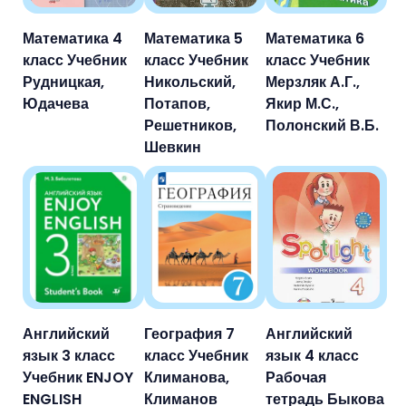
Математика 4
Математика 5
Математика 6
класс Учебник
класс Учебник
класс Учебник
Рудницкая,
Никольский,
Мерзляк А.Г.,
Юдачева
Потапов,
Якир М.С.,
Решетников,
Полонский В.Б.
Шевкин
Английский
География 7
Английский
язык 3 класс
класс Учебник
язык 4 класс
Учебник ENJOY
Климанова,
Рабочая
ENGLISH
Климанов
тетрадь Быкова