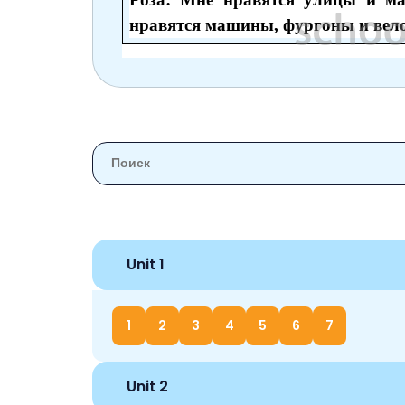
нравятся машины, фургоны и вело
Unit 1
1
2
3
4
5
6
7
Unit 2