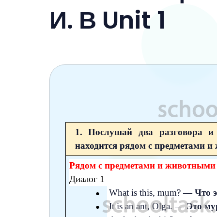
6 класс
И. В Unit 1
7 класс
8 класс
9 класс
10 класс
11 класс
1. Послушай два разговора и
находится рядом с предметами и
Р
ядом с предметами и животным
Диалог 1
What is this, mum? —
Что 
It is an ant, Olga. —
Это му