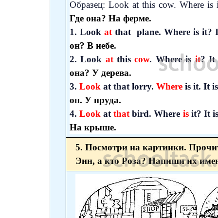
Образец: Look at this cow. Where is i
Где она? На ферме.
1. Look
at
that plane. Where is it? I
он? В небе.
2. Look
at
this
cow
. Where is
it
? It
она? У дерева.
3.
Look
at that lorry.
Where
is it. It i
он. У пруда.
4.
Look
at
that
bird. Where
is
it? It i
На крыше.
5. Посмотри на картинки. Прочит
Энн, а кто Роза? Напиши их име