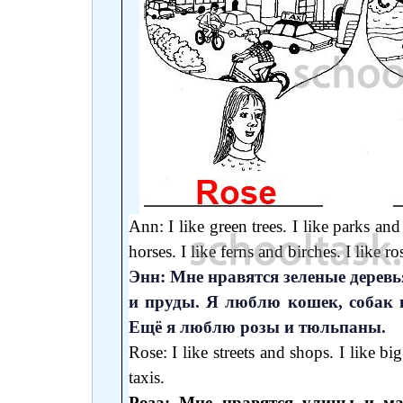
Ann: I like green trees. I like parks an
horses. I like ferns and birches. I like ro
Энн: Мне нравятся зеленые деревь
и пруды. Я люблю кошек, собак 
Ещё я люблю розы и тюльпаны.
Rose: I like streets and shops. I like bi
taxis.
Роза: Мне нравятся улицы и ма