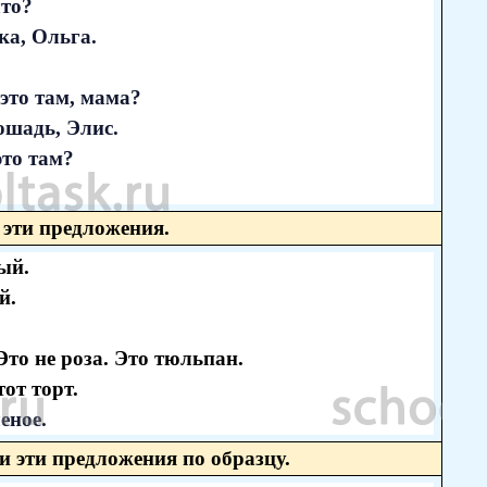
что?
ка, Ольга.
это там, мама?
ошадь, Элис.
это там?
и эти предложения.
ый.
й.
Это не роза. Это тюльпан.
от торт.
еное.
и эти предложения по образцу.