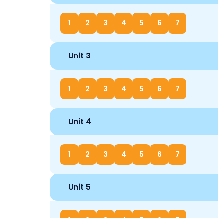
1
2
3
4
5
6
7
Unit 3
1
2
3
4
5
6
7
Unit 4
1
2
3
4
5
6
7
Unit 5