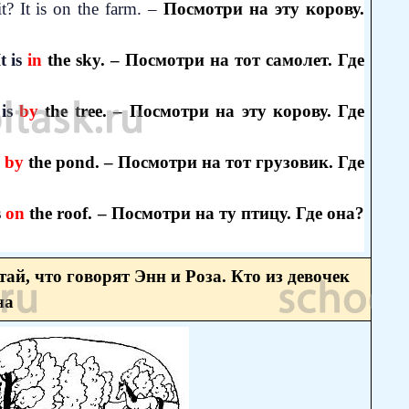
t? It is on the farm. –
Посмотри на эту корову.
t is
in
the sky. – Посмотри на тот самолет. Где
 is
by
the tree. – Посмотри на эту корову. Где
s
by
the pond. – Посмотри на тот грузовик. Где
s
on
the roof. – Посмотри на ту птицу. Где она?
ай, что говорят Энн и Роза. Кто из девочек
на