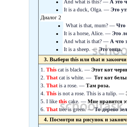
And what is this? —
А это 
It is a duck, Olga. —
Это ут
Диалог 2
What is that, mum? —
Что 
It is a horse, Alice. —
Это л
And what is that? —
А что 
It is a sheep. —
Это овца.
3. Выбери this или that и законч
1.
This
cat is black. —
Этот кот черн
2.
That
cat is white. —
Тот кот белы
3.
That
is a rose. —
Там роза.
4.
This
is not a rose. This is a tulip. —
5. I like
this
cake. —
Мне нравится эт
6.
That
tree is green. —
То дерево зел
4. Посмотри на рисунок и законч