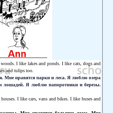
d woods. I like lakes and ponds. I like cats, dogs and
ses and tulips too.
я. Мне нравятся парки и леса. Я люблю озера
и лошадей. Я люблю папоротники и березы.
g houses. I like cars, vans and bikes. I like buses and
газины. Мне нравятся большие дома. Мне