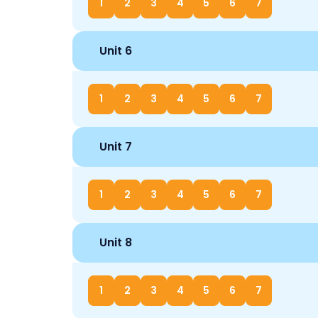
1
2
3
4
5
6
7
Unit 6
1
2
3
4
5
6
7
Unit 7
1
2
3
4
5
6
7
Unit 8
1
2
3
4
5
6
7