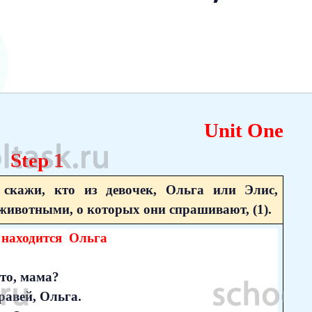
Unit One
Step 1
 скажи, кто из девочек, Ольга или Элис,
 животными, о которых они спрашивают, (1).
и
находится Ольга
это, мама?
равей, Ольга.