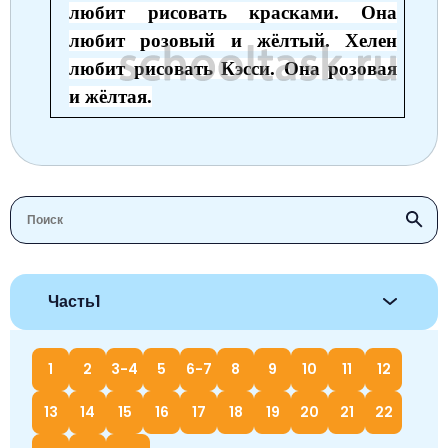
любит рисовать красками. Она
любит розовый и жёлтый. Хелен
любит рисовать Кэсси. Она розовая
и жёлтая.
Часть1
1
2
3-4
5
6-7
8
9
10
11
12
13
14
15
16
17
18
19
20
21
22