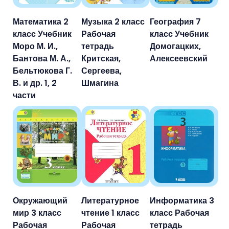
Математика 2
Музыка 2 класс
География 7
класс Учебник
Рабочая
класс Учебник
Моро М. И.,
тетрадь
Домогацких,
Бантова М. А.,
Критская,
Алексеевский
Бельтюкова Г.
Сергеева,
В. и др. 1, 2
Шмагина
части
Окружающий
Литературное
Информатика 3
мир 3 класс
чтение 1 класс
класс Рабочая
Рабочая
Рабочая
тетрадь