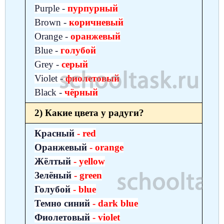
Purple -
пурпурный
Brown -
коричневый
Orange -
оранжевый
Blue -
голубой
Grey -
серый
Violet -
фиолетовый
Black -
чёрный
2) Какие цвета у радуги?
Красный
- red
Оранжевый
- orange
Жёлтый
- yellow
Зелёный
- green
Голубой
- blue
Темно синий
- dark blue
Фиолетовый
- violet