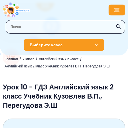
Выберите класс
Главная
2 класс
Английский язык 2 класс
1 класс
Английский язык 2 класс Учебник Кузовлев В.П., Перегудова Э.Ш.
Английский язык
2 класс
Русский язык
Урок 10 - ГДЗ Английский язык 2
Математика
3 класс
класс Учебник Кузовлев В.П.,
Литературное чтение
Английский язык
Музыка
4 класс
Перегудова Э.Ш
Окружающий мир
Информатика
Окружающий мир
Английский язык
5 класс
Математика
Литературное чтение
Русский язык
Русский язык
ОБЖ
6 класс