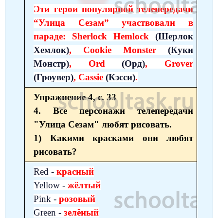
Эти герои популярной телепередачи
Немецкий язык
География
Биология
История
“Улица Сезам” участвовали в
История
Технология
ОБЖ
параде: Sherlock Hemlock
(Шерлок
Хемлок)
, Cookie Monster
(Куки
География
Монстр)
, Ord
(Орд)
, Grover
(Гроувер)
, Cassie
(Кэсси)
.
Упражнение 4, с. 33
4. Все персонажи телепередачи
"Улица Сезам" любят рисовать.
1) Какими красками они любят
рисовать?
Red -
красный
Yellow -
жёлтый
Pink -
розовый
Green -
зелёный