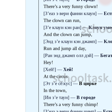
There’s a very funny clown!
[З’еаз э вери фанни клаун] —
Ест
The clown can run,
[З’е клаун кэн ран] —
Клоун умее
And the clown can jump,
[Энд з’е клаун кэн джамп] —
Кло
Run and jump all day,
[Ран энд джамп олл дэй] —
Бега
Hey!
[Хей!] —
Хей!
At the circus
[Эт з’е сё:кус] —
B цирке
In the town,
[Ин з’е таун] —
В городе
There’s a very funny chimp!
[З’еаз э вери фанни чимп] —
Ест