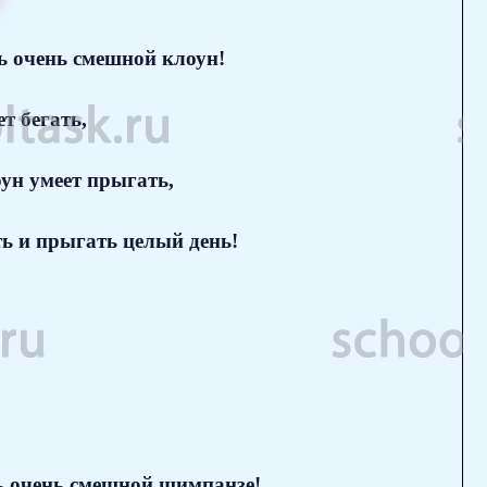
ь очень смешной клоун!
т бегать,
ун умеет прыгать,
ть и прыгать целый день!
ь очень смешной шимпанзе!