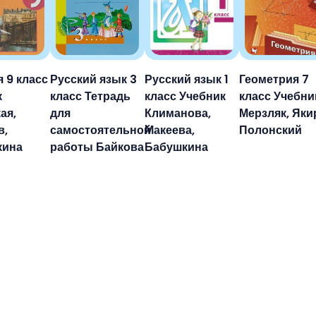
 9 класс
Русский язык 3
Русский язык 1
Геометрия 7
к
класс Тетрадь
класс Учебник
класс Учебни
ая,
для
Климанова,
Мерзляк, Яки
в,
самостоятельной
Макеева,
Полонский
кина
работы Байкова
Бабушкина