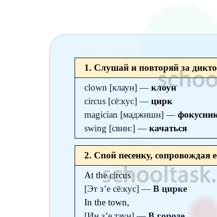
6 класс
7 класс
8 класс
9 класс
1. Слушай и повторяй за дикт
10 класс
clown [клаун] —
клоун
circus [сё:кус] —
цирк
11 класс
magician [маджишн] —
фокусни
swing [свин:] —
качаться
2. Спой песенку, сопровождая 
At the circus
[Эт з’е сё:кус] —
B цирке
In the town,
[Ин з’е таун] —
В городе