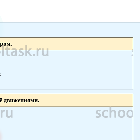
ором.
к
её движениями.