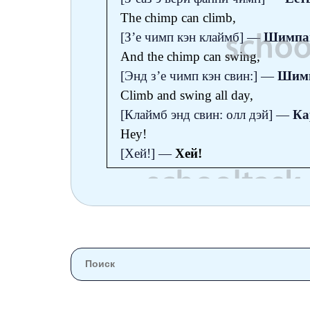
The chimp can climb,
[З’е чимп кэн клаймб] —
Шимпан
And the chimp can swing,
[Энд з’е чимп кэн свин:] —
Шимп
Climb and swing all day,
[Клаймб энд свин: олл дэй] —
Ка
Hey!
[Хей!] —
Хей!