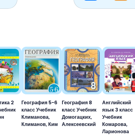
тика 2
География 5-6
География 8
Английский
чебник
класс Учебник
класс Учебник
язык 3 класс
он
Климанова,
Домогацких,
Учебник
Климанов, Ким
Алексеевский
Комарова,
Ларионова