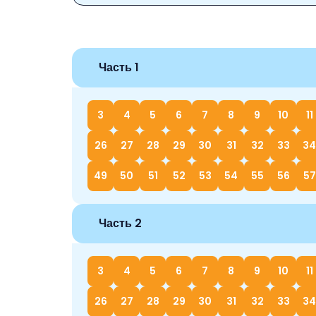
Часть 1
3
4
5
6
7
8
9
10
11
26
27
28
29
30
31
32
33
34
49
50
51
52
53
54
55
56
57
Часть 2
3
4
5
6
7
8
9
10
11
26
27
28
29
30
31
32
33
34