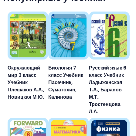
Окружающий
Биология 7
Русский язык 6
мир 3 класс
класс Учебник
класс Учебник
Учебник
Пасечник,
Ладыженская
Плешаков А.А.,
Суматохин,
Т.А., Баранов
Новицкая М.Ю.
Калинова
М.Т.,
Тростенцова
Л.А.