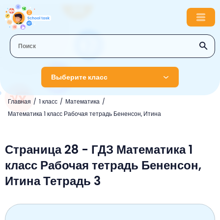
Выберите класс
Главная
1 класс
Математика
1 класс
Математика 1 класс Рабочая тетрадь Бененсон, Итина
Английский язык
2 класс
Русский язык
Страница 28 - ГДЗ Математика 1
Математика
3 класс
класс Рабочая тетрадь Бененсон,
Литературное чтение
Английский язык
Музыка
4 класс
Итина Тетрадь 3
Окружающий мир
Информатика
Окружающий мир
Английский язык
5 класс
Математика
Литературное чтение
Русский язык
Русский язык
ОБЖ
6 класс