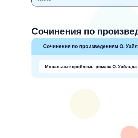
6 класс
7 класс
Сочинения по произве
8 класс
9 класс
Сочинения по произведениям О. Уай
10 класс
Моральные проблемы романа О. Уайльда 
11 класс