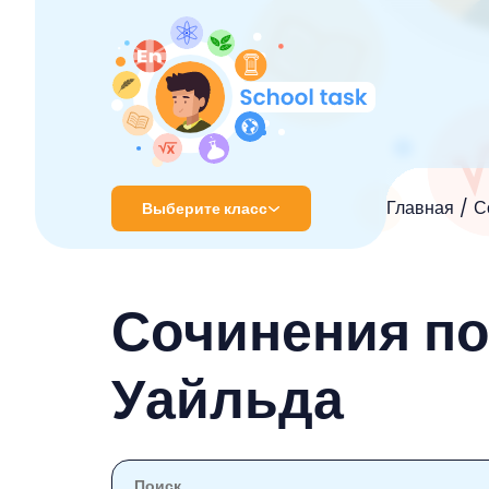
Главная
С
Выберите класс
1 класс
Сочинения по
2 класс
3 класс
Уайльда
4 класс
5 класс