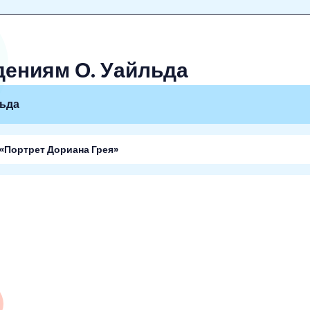
дениям О. Уайльда
льда
«Портрет Дориана Грея»